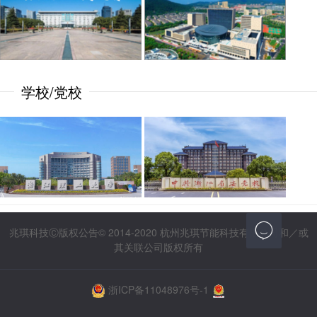
学校/党校

兆琪科技Ⓒ版权公告© 2014-2020 杭州兆琪节能科技有限公司和／或
其关联公司版权所有
浙ICP备11048976号-1